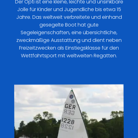
Der Opti ist eine kleine, leichte und unsinkbare
Jolle für Kinder und Jugendliche bis etwa 15
Jahre. Das weltweit verbreitete und einhand
gesegelte Boot hat gute
Segeleigenschaften, eine übersichtliche,
zweckmäßige Ausstattung und dient neben
Freizeitzwecken als Einstiegsklasse für den
Wettfahrtsport mit weltweiten Regatten.